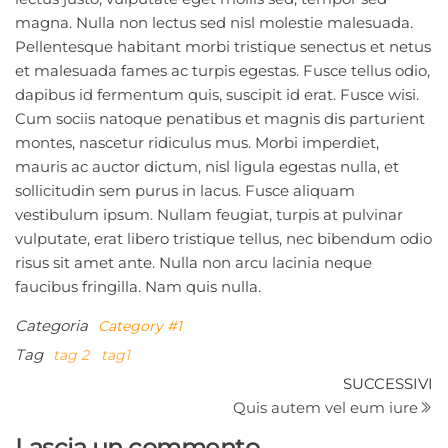
magna. Nulla non lectus sed nisl molestie malesuada.
Pellentesque habitant morbi tristique senectus et netus
et malesuada fames ac turpis egestas. Fusce tellus odio,
dapibus id fermentum quis, suscipit id erat. Fusce wisi.
Cum sociis natoque penatibus et magnis dis parturient
montes, nascetur ridiculus mus. Morbi imperdiet,
mauris ac auctor dictum, nisl ligula egestas nulla, et
sollicitudin sem purus in lacus. Fusce aliquam
vestibulum ipsum. Nullam feugiat, turpis at pulvinar
vulputate, erat libero tristique tellus, nec bibendum odio
risus sit amet ante. Nulla non arcu lacinia neque
faucibus fringilla. Nam quis nulla.
Categoria
Category #1
Tag
tag 2
tag1
Navigazione
Ar
SUCCESSIVI
su
Quis autem vel eum iure
articoli
Lascia un commento