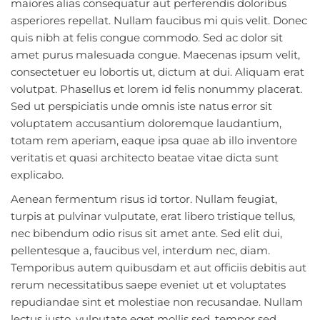
maiores alias consequatur aut perferendis doloribus
asperiores repellat. Nullam faucibus mi quis velit. Donec
quis nibh at felis congue commodo. Sed ac dolor sit
amet purus malesuada congue. Maecenas ipsum velit,
consectetuer eu lobortis ut, dictum at dui. Aliquam erat
volutpat. Phasellus et lorem id felis nonummy placerat.
Sed ut perspiciatis unde omnis iste natus error sit
voluptatem accusantium doloremque laudantium,
totam rem aperiam, eaque ipsa quae ab illo inventore
veritatis et quasi architecto beatae vitae dicta sunt
explicabo.
Aenean fermentum risus id tortor. Nullam feugiat,
turpis at pulvinar vulputate, erat libero tristique tellus,
nec bibendum odio risus sit amet ante. Sed elit dui,
pellentesque a, faucibus vel, interdum nec, diam.
Temporibus autem quibusdam et aut officiis debitis aut
rerum necessitatibus saepe eveniet ut et voluptates
repudiandae sint et molestiae non recusandae. Nullam
lectus justo, vulputate eget mollis sed, tempor sed