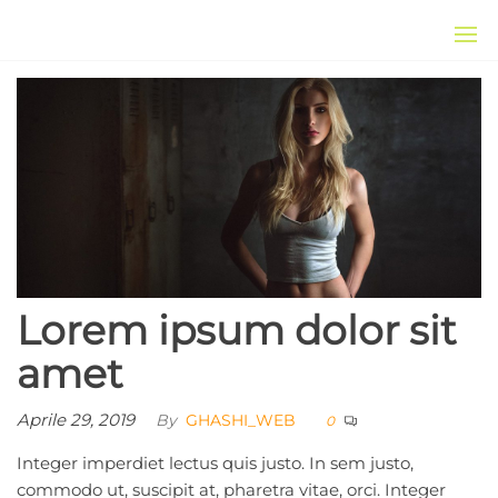
Salta
e
Gashiweb
Gashiweb
vai
al
contenuto
Lorem ipsum dolor sit
amet
Aprile 29, 2019
By
GHASHI_WEB
0
Integer imperdiet lectus quis justo. In sem justo,
commodo ut, suscipit at, pharetra vitae, orci. Integer