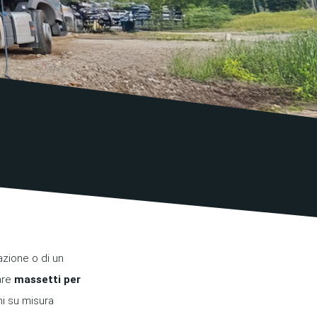
razione o di un
zare
massetti per
ni su misura