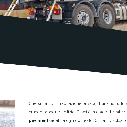
Che si tratti di un’abitazione privata, di una ristruttu
grande progetto edilizio, Gashi è in grado di realiz
pavimenti
adatti a ogni contesto. Offriamo soluzio