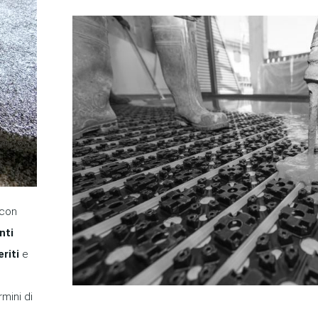
 con
nti
riti
e
rmini di